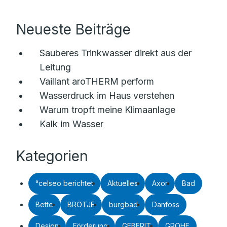
Neueste Beiträge
Sauberes Trinkwasser direkt aus der
Leitung
Vaillant aroTHERM perform
Wasserdruck im Haus verstehen
Warum tropft meine Klimaanlage
Kalk im Wasser
Kategorien
°celseo berichtet
Aktuelles
Axor
Bad
Bette
BRÖTJE
burgbad
Danfoss
Design
Förderung
GEBERIT
GROHE