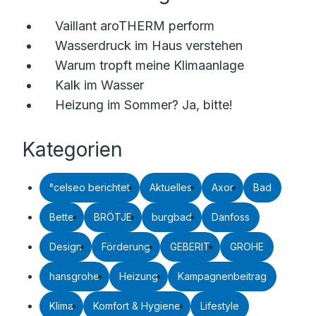
Vaillant aroTHERM perform
Wasserdruck im Haus verstehen
Warum tropft meine Klimaanlage
Kalk im Wasser
Heizung im Sommer? Ja, bitte!
Kategorien
°celseo berichtet
Aktuelles
Axor
Bad
Bette
BRÖTJE
burgbad
Danfoss
Design
Förderung
GEBERIT
GROHE
hansgrohe
Heizung
Kampagnenbeitrag
Klima
Komfort & Hygiene
Lifestyle