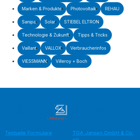
Marken & Produkte
Photovoltaik
REHAU
Sanipa
Solar
STIEBEL ELTRON
Technologie & Zukunft
Tipps & Tricks
Vaillant
VALLOX
Verbraucherinfos
VIESSMANN
Villeroy + Boch
Testseite Formulare
TGA Jansen GmbH & Co.