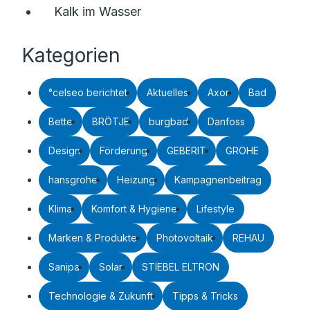
Kalk im Wasser
Kategorien
°celseo berichtet
Aktuelles
Axor
Bad
Bette
BRÖTJE
burgbad
Danfoss
Design
Förderung
GEBERIT
GROHE
hansgrohe
Heizung
Kampagnenbeitrag
Klima
Komfort & Hygiene
Lifestyle
Marken & Produkte
Photovoltaik
REHAU
Sanipa
Solar
STIEBEL ELTRON
Technologie & Zukunft
Tipps & Tricks