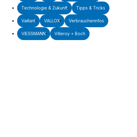
Technologie & Zukunft
Tipps & Tricks
Vaillant
VALLOX
Verbraucherinfos
VIESSMANN
Villeroy + Boch