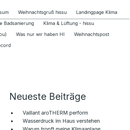
ssum
Weihnachtsgruß hissu
Landingpage Klima
ür Datenschutz 1.6.2026 umschalten
e Badsanierung
Klima & Lüftung - hissu
jou)
Was nur wir haben HI
Weihnachtspost
ecord
Neueste Beiträge
Vaillant aroTHERM perform
Wasserdruck im Haus verstehen
Warum tropft meine Klimaanlage