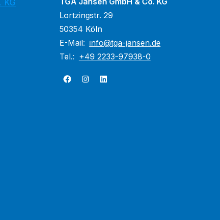
TGA Jansen GmbH & Co. KG
. KG
Lortzingstr. 29
50354 Köln
E-Mail:
info@tga-jansen.de
Tel.:
+49 2233-97938-0