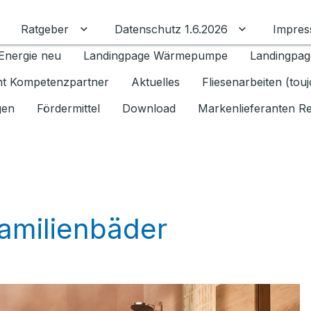
Ratgeber
Datenschutz 1.6.2026
Impre
Untermenü für Ratgeber umschalten
Untermenü f
Energie neu
Landingpage Wärmepumpe
Landingpag
ant Kompetenzpartner
Aktuelles
Fliesenarbeiten (tou
gen
Fördermittel
Download
Markenlieferanten R
Familienbäder