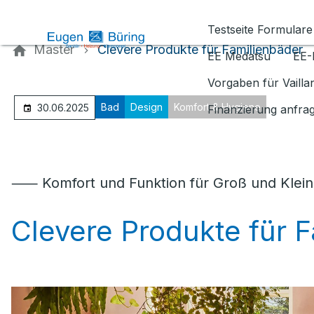
Kontaktieren Sie uns
Testseite Formulare
Master
Clevere Produkte für Familienbäder
EE Medatsu
EE-
Vorgaben für Vaill
Bad
Design
Komfort & Hygiene
30.06.2025
Finanzierung anfra
⸺ Komfort und Funktion für Groß und Klein
Clevere Produkte für 