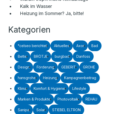
Kalk im Wasser
Heizung im Sommer? Ja, bitte!
Kategorien
°celseo berichtet
Aktuelles
Axor
Bad
Bette
BRÖTJE
burgbad
Danfoss
Design
Förderung
GEBERIT
GROHE
hansgrohe
Heizung
Kampagnenbeitrag
Klima
Komfort & Hygiene
Lifestyle
Marken & Produkte
Photovoltaik
REHAU
Sanipa
Solar
STIEBEL ELTRON