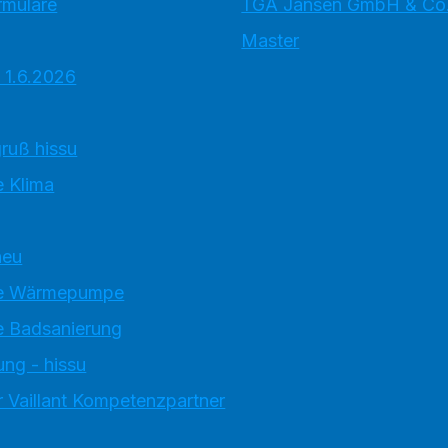
rmulare
TGA Jansen GmbH & Co
Master
 1.6.2026
ruß hissu
 Klima
neu
e Wärmepumpe
 Badsanierung
ung - hissu
 Vaillant Kompetenzpartner