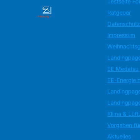
Testseite Fo
Ratgeber
Datenschutz
Impressum
Weihnachtsg
Landingpage
EE Medatsu
EE-Energie 
Landingpag
Landingpage
Klima & Lüft
Vorgaben für
Aktuelles