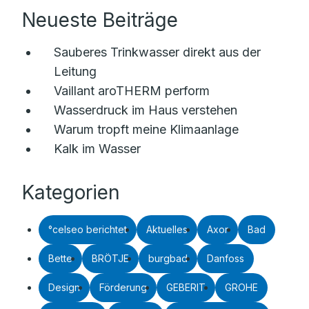
Neueste Beiträge
Sauberes Trinkwasser direkt aus der
Leitung
Vaillant aroTHERM perform
Wasserdruck im Haus verstehen
Warum tropft meine Klimaanlage
Kalk im Wasser
Kategorien
°celseo berichtet
Aktuelles
Axor
Bad
Bette
BRÖTJE
burgbad
Danfoss
Design
Förderung
GEBERIT
GROHE