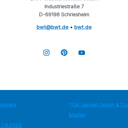
Industriestraße 7
D-69198 Schriesheim
bwt@bwt.de
•
bwt.de
rmulare
TGA Jansen GmbH & Co
Master
 1.6.2026