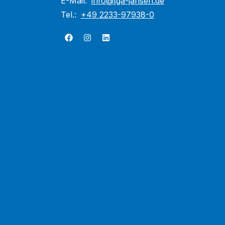
E-Mail:
info@tga-jansen.de
Tel.:
+49 2233-97938-0