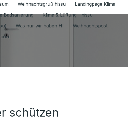
ssum
Weihnachtsgruß hissu
Landingpage Klima
ür Datenschutz 1.6.2026 umschalten
e Badsanierung
Klima & Lüftung - hissu
jou)
Was nur wir haben HI
Weihnachtspost
ecord
er schützen