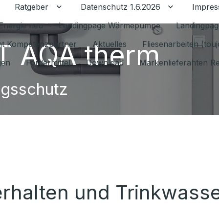
Ratgeber
Datenschutz 1.6.2026
Impre
Untermenü für Ratgeber umschalten
Untermenü f
Energie neu
Landingpage Wärmepumpe
Landingpag
 AQA therm
ant Kompetenzpartner
Aktuelles
Fliesenarbeiten (tou
gen
Fördermittel
Download
Markenlieferanten R
ngsschutz
 erhalten und Trinkwass