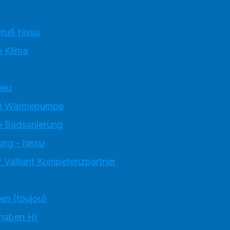
ruß hissu
 Klima
neu
e Wärmepumpe
 Badsanierung
ung - hissu
 Vaillant Kompetenzpartner
ten (toujou)
 haben HI