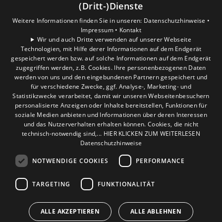
Gewerbekunden
(Dritt-)Dienste
Karriere
Weitere Informationen finden Sie in unseren:
Datenschutzhinweise •
Unternehmen
Impressum •
Kontakt
Wir und auch Dritte verwenden auf unserer Webseite
Technologien, mit Hilfe derer Informationen auf dem Endgerät
Standort
gespeichert werden bzw. auf solche Informationen auf dem Endgerät
Hürth
zugegriffen werden, z.B. Cookies. Ihre personenbezogenen Daten
werden von uns und den eingebundenen Partnern gespeichert und
für verschiedene Zwecke, ggf. Analyse-, Marketing- und
Statistikzwecke verarbeitet, damit wir unseren Webseitenbesuchern
personalisierte Anzeigen oder Inhalte bereitstellen, Funktionen für
soziale Medien anbieten und Informationen über deren Interessen
und das Nutzerverhalten erhalten können. Cookies, die nicht
technisch-notwendig sind,... HIER KLICKEN ZUM WEITERLESEN
Datenschutzhinweise
NOTWENDIGE COOKIES
PERFORMANCE
TARGETING
FUNKTIONALITÄT
ALLE AKZEPTIEREN
ALLE ABLEHNEN