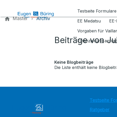
Kontaktieren Sie uns
Testseite Formulare
Master
Archiv
EE Medatsu
EE-
Vorgaben für Vaill
Beiträge von Ju
Finanzierung anfra
Keine Blogbeiträge
Die Liste enthält keine Blogbeitr
Testseite Fo
Ratgeber