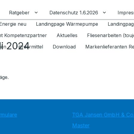
Ratgeber
Datenschutz 1.6.2026
Impre
Untermenü für Ratgeber umschalten
Untermenü f
Energie neu
Landingpage Wärmepumpe
Landingpag
ant Kompetenzpartner
Aktuelles
Fliesenarbeiten (tou
li 2024
gen
Fördermittel
Download
Markenlieferanten R
äge.
rmulare
TGA Jansen GmbH & Co
Master