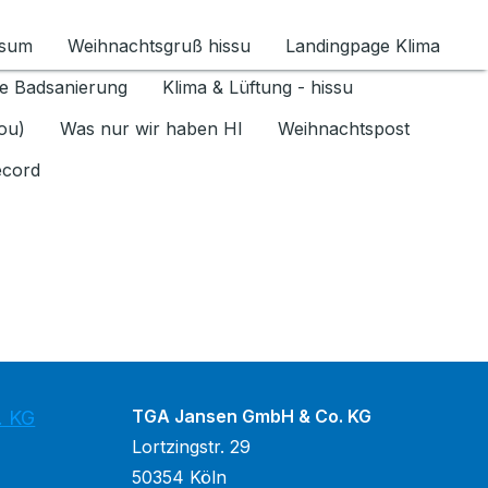
ssum
Weihnachtsgruß hissu
Landingpage Klima
ür Datenschutz 1.6.2026 umschalten
e Badsanierung
Klima & Lüftung - hissu
jou)
Was nur wir haben HI
Weihnachtspost
ecord
TGA Jansen GmbH & Co. KG
. KG
Lortzingstr. 29
50354 Köln