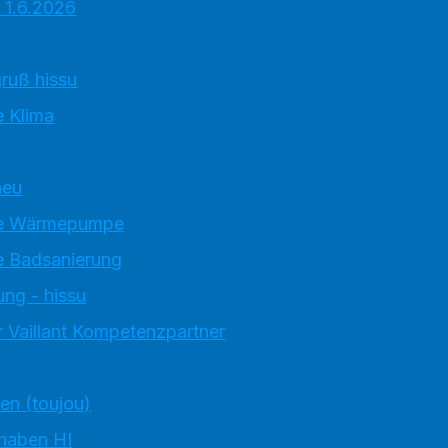
 1.6.2026
ruß hissu
 Klima
neu
e Wärmepumpe
 Badsanierung
ung - hissu
 Vaillant Kompetenzpartner
ten (toujou)
 haben HI