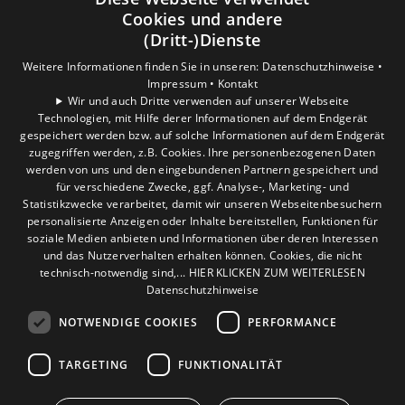
Privatkunden
Cookies und andere
Gewerbekunden
(Dritt-)Dienste
Karriere
Weitere Informationen finden Sie in unseren:
Datenschutzhinweise •
Unternehmen
Impressum •
Kontakt
Wir und auch Dritte verwenden auf unserer Webseite
Technologien, mit Hilfe derer Informationen auf dem Endgerät
Standort
gespeichert werden bzw. auf solche Informationen auf dem Endgerät
Hürth
zugegriffen werden, z.B. Cookies. Ihre personenbezogenen Daten
werden von uns und den eingebundenen Partnern gespeichert und
für verschiedene Zwecke, ggf. Analyse-, Marketing- und
Statistikzwecke verarbeitet, damit wir unseren Webseitenbesuchern
personalisierte Anzeigen oder Inhalte bereitstellen, Funktionen für
soziale Medien anbieten und Informationen über deren Interessen
und das Nutzerverhalten erhalten können. Cookies, die nicht
technisch-notwendig sind,... HIER KLICKEN ZUM WEITERLESEN
Datenschutzhinweise
NOTWENDIGE COOKIES
PERFORMANCE
TARGETING
FUNKTIONALITÄT